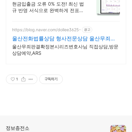
한 회계재무 관리
현금입출금 오류 0% 도전! 최신 법
규 반영 서식으로 완벽하게 전표
장부 정산 결산까지 한 번에 체계
적인 회계관리
https://blog.naver.com/dollee3625-
광고
울산전화법률상담 형사전문상담 울산무죄시
리즈확정본변호사
울산무죄판결확정본시리즈변호사님 직접상담,방문
상담예약,ARS
1
구독하기
정보충전소