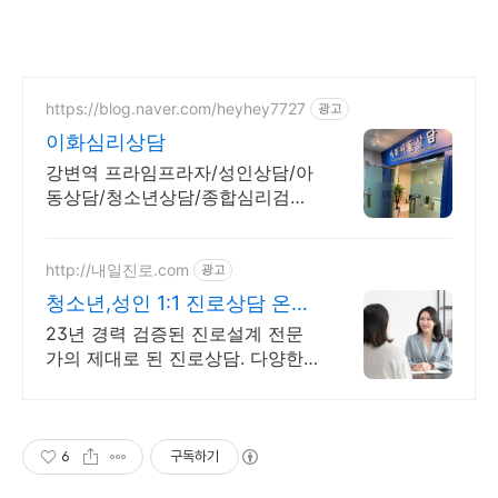
https://blog.naver.com/heyhey7727
광고
이화심리상담
강변역 프라임프라자/성인상담/아
동상담/청소년상담/종합심리검사/
종합상담센터
http://내일진로.com
광고
청소년,성인 1:1 진로상담 온라
인 화상 진로/고민상담
23년 경력 검증된 진로설계 전문
가의 제대로 된 진로상담. 다양한
검사,분석,코칭
6
구독하기