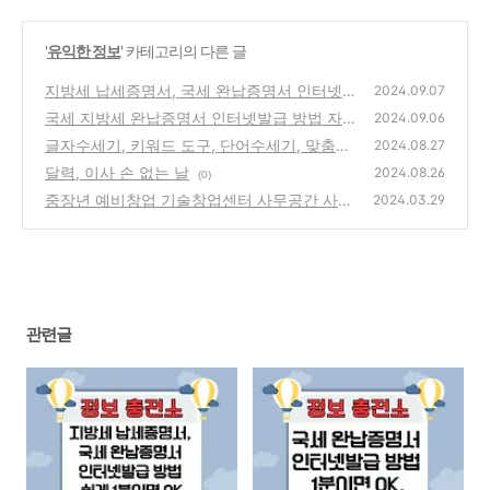
'
유익한 정보
' 카테고리의 다른 글
지방세 납세증명서, 국세 완납증명서 인터넷발
2024.09.07
급 방법 쉽게 1분이면 OK
국세 지방세 완납증명서 인터넷발급 방법 자세
(0)
2024.09.06
히 1분이면 OK
글자수세기, 키워드 도구, 단어수세기, 맞춤법
(2)
2024.08.27
검사기 무료 프로그램
달력, 이사 손 없는 날
(1)
2024.08.26
(0)
중장년 예비창업 기술창업센터 사무공간 사무
2024.03.29
용품 무료 지원 이용 방법
(0)
관련글