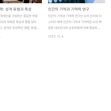
학: 성격 유형과 특성
인간의 기억과 기억력 연구
 개개인을 구성하는 중요한 부분
인간의 기억과 기억력 연구는 뇌의 신비와 미
각자의 독특한 특성과 행동 양식
스터리 해부 인간의 기억과 기억력은 뇌의 복
. 성격은 유전적인 영향, 환경
잡한 네트워크와 상호작용에 의해 형성되며,
리고 경험에 의해 조형되며, 이는
우리의 삶과 학습, 그리고 의사 결정에 결정
.
2023. 12. 6.
을 인식하고 대처하는 방식을 크
적인 역할을 합니다. 이 글에서는 인간의 기
칩니다. 이 글에서는 성격 심리
억과 기억력에 대한 연구의 최신 동향과 관련
형과 특성에 대해 탐구하고, 이
이론, 그리고 미래의 발전 가능성에 대해 자
로써 더 풍부한 인간관계 및 자기
세히 알아보겠습니다. 1. 기억의 정의와 유형
할 수 있는 방법에 대해 다루겠습
1.1) 기억의 개념과 중요성 기억은 경험, 지식,
격의 이해: 유형과 특성 1.1) 성격의
감정, 습득한 기술 등을 저장하고 상기하는
 성격은 개인의 감정, 행동, 태
뇌의 기능입니다. 이는 우리가 과거의 경험을
을 특징짓는 일관된 패턴입니다.
기반으로 현재를 이해하고 미래를 계획하는
적, 심리학적, 사회적인 영향을
데 필수적입니다. 뇌는 정보를 저장하고 검색
, 각 개인의 고유한 특성을 나
하며, 이를 통해 우리는 세계를 이해하고 자
성격은 개인과 집단 간의 관계를
기 계발을 이루어낼 수 있습니다. 1.2) 기억의
측하는 데 필수적이며, 업무 환경
유형 기억은 주로 감각 기억, 단기 기억, 장