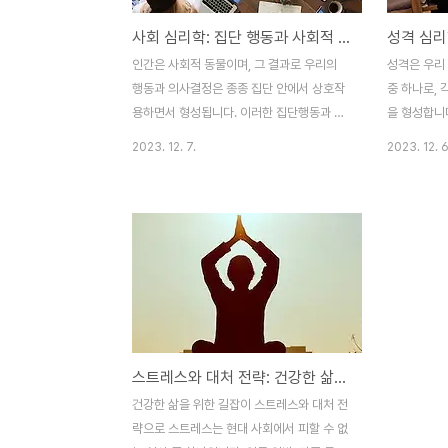
사회 심리학: 집단 행동과 사회적 영향
성격 심리
인간은 사회적 동물이며, 그 결과로 우리의
성격은 우리
행동과 의사결정은 종종 집단 안에서 상호작
중 하나로, 
용하면서 형성됩니다. 이러한 집단행동과 사
을 형성합니다
회적 영향은 우리의 가치관, 행동 패턴, 그리
적 요소, 그
2023. 12. 7.
2023. 12. 6
고 사회 구조에 영향을 미칩니다. 이 글에서
각자가 세상
는 집단행동과 사회적 영향에 대해 종합적으
게 영향을 미
로 다루어 보겠습니다. 1. 집단행동의 이해
학의 성격 유
1.1) 집단행동의 정의와 특징 집단행동은 개
를 이해함으
인이 아닌 두 명 이상의 개체가 상호작용하고
이해를 도모
협력하여 보다 큰 목표를 달성하는 행동을 의
니다. 1. 성
미합니다. 이는 친구들 간의 소규모 모임부터
정의와 중요성
국가 단위의 대규모 단체까지 다양한 규모와
도, 사고 등
형태로 나타날 수 있습니다. 1.2) 집단행동의
이는 생물학
스트레스와 대처 전략: 건강한 삶을 위한 길잡이
동기와 이점 집단행동은 상호 작용과 협력을
받아 형성되며
통해 목표 달성을 도모합니다. 개인의 강점을
타냅니다. 
건강한 삶을 위한 길잡이 스트레스와 대처 전
통합하고, 아이디어와 경험을 교환함으로써
이해하고 예
략으로 스트레스는 현대 사회에서 피할 수 없