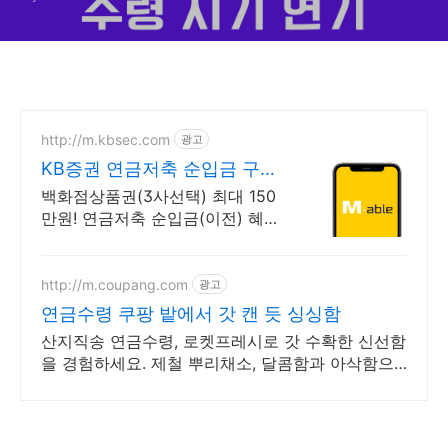
http://m.kbsec.com
광고
KB증권 연금저축 순입금 구간
별 상품권 혜택
백화점상품권(3사선택) 최대 150
만원! 연금저축 순입금(이전) 혜택
(조건충족시) 이벤트 기간 내 국내
주식형펀드 순매수하고 최대 10만
원 쿠폰받기(조건 충족 시)
http://m.coupang.com
광고
연금수령 쿠팡 밭에서 갓 캔 듯 싱싱함
산지직송 연금수령, 로켓프레시로 갓 수확한 신선함
을 경험하세요. 제철 뿌리채소, 달콤함과 아삭함으
로 식탁에 활력을 더하세요.