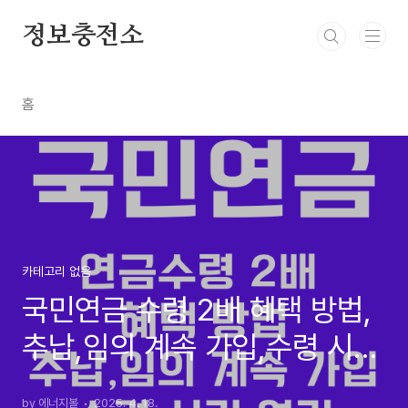
본문 바로가기
정보충전소
홈
카테고리 없음
국민연금 수령 2배 혜택 방법,
추납,임의 계속 가입,수령 시기
연기
by 에너지볼
2025. 4. 18.